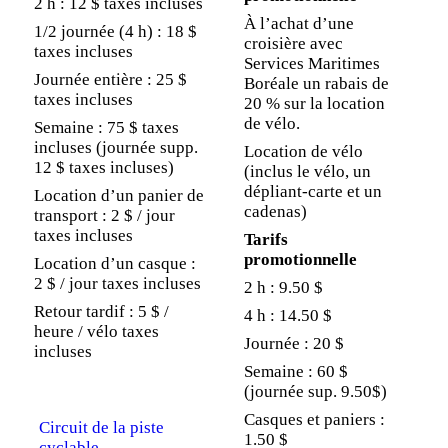
2 h : 12 $ taxes incluses
À l’achat d’une
1/2 journée (4 h) : 18 $
croisière avec
taxes incluses
Services Maritimes
Journée entière : 25 $
Boréale un rabais de
taxes incluses
20 % sur la location
de vélo.
Semaine : 75 $ taxes
incluses (journée supp.
Location de vélo
12 $ taxes incluses)
(inclus le vélo, un
dépliant-carte et un
Location d’un panier de
cadenas)
transport : 2 $ / jour
taxes incluses
Tarifs
promotionnelle
Location d’un casque :
2 $ / jour taxes incluses
2 h : 9.50 $
Retour tardif : 5 $ /
4 h : 14.50 $
heure / vélo taxes
Journée : 20 $
incluses
Semaine : 60 $
(journée sup. 9.50$)
Casques et paniers :
Circuit de la piste
1.50 $
cyclable