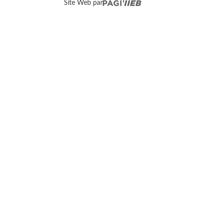
Site Web par
QUOI FAIRE
OÙ MANGER
OÙ DORMIR
NOUS JOINDRE
Évènements
À savoir